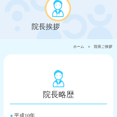
院長挨拶
ホーム
＞
院長ご挨拶
院長略歴
平成10年