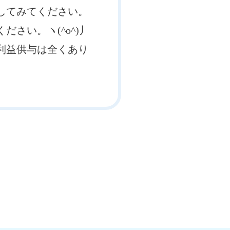
してみてください。
さい。ヽ(^o^)丿
利益供与は全くあり