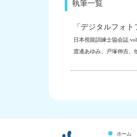
執筆一覧
「デジタルフォト
日本視能訓練士協会誌 vol.43:
渡邊あゆみ、戸塚伸吉、他
ホーム