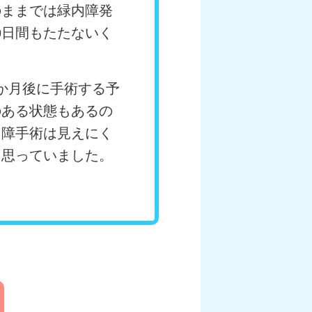
のままでは緑内障発
0日間もたたないく
か月後に手術する予
のある状態もあるの
内障手術は見えにく
と思っていました。