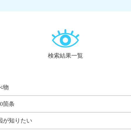
検索結果一覧
べ物
0箇条
因が知りたい